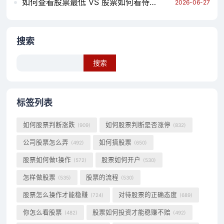
如何查看股票最低 VS 股票如何看待反弹论文 哪个对你更有用？
2026-06-27
搜索
Search
标签列表
如何股票判断涨跌
如何股票判断是否涨停
(909)
(832)
公司股票怎么弄
如何搞股票
(492)
(650)
股票如何做t操作
股票如何开户
(572)
(530)
怎样做股票
股票的流程
(535)
(530)
股票怎么操作才能稳赚
对待股票的正确态度
(724)
(689)
你怎么看股票
股票如何投资才能稳赚不赔
(482)
(492)