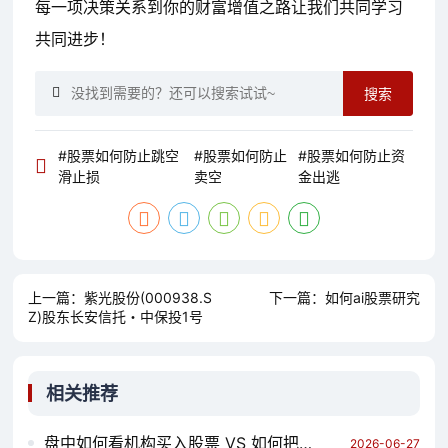
每一项决策关系到你的财富增值之路让我们共同学习
共同进步！
搜索
#股票如何防止跳空
#股票如何防止
#股票如何防止资
滑止损
卖空
金出逃
上一篇：
紫光股份(000938.S
下一篇：
如何ai股票研究
Z)股东长安信托・中保投1号
信托拟减持不超1%股份
相关推荐
盘中如何看机构买入股票 VS 如何把股票卖到相对高位 哪个对你更有用？
2026-06-27