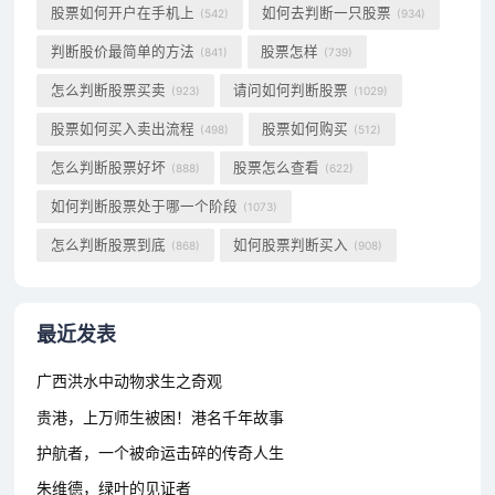
股票如何开户在手机上
如何去判断一只股票
(542)
(934)
判断股价最简单的方法
股票怎样
(841)
(739)
怎么判断股票买卖
请问如何判断股票
(923)
(1029)
股票如何买入卖出流程
股票如何购买
(498)
(512)
怎么判断股票好坏
股票怎么查看
(888)
(622)
如何判断股票处于哪一个阶段
(1073)
怎么判断股票到底
如何股票判断买入
(868)
(908)
最近发表
广西洪水中动物求生之奇观
贵港，上万师生被困！港名千年故事
护航者，一个被命运击碎的传奇人生
朱维德，绿叶的见证者